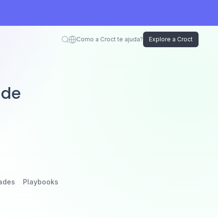
Como a Croct te ajuda?
Explore a Croct
 de
ades
Playbooks