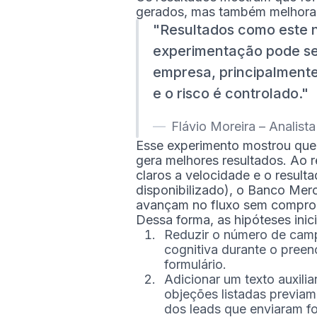
gerados, mas também melhorar 
Resultados como este 
experimentação pode se
empresa, principalment
e o risco é controlado.
Flávio Moreira – Analis
Esse experimento mostrou que 
gera melhores resultados. Ao r
claros a velocidade e o result
disponibilizado), o Banco Mer
avançam no fluxo sem comprome
Dessa forma, as hipóteses inic
Reduzir o número de campo
cognitiva durante o pree
formulário.
Adicionar um texto auxilia
objeções listadas previam
dos leads que enviaram fo