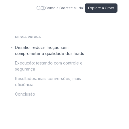
Como a Croct te ajuda?
Explore a Croct
NESSA PÁGINA
Desafio: reduzir fricção sem
comprometer a qualidade dos leads
Execução: testando com controle e
segurança
Resultados: mais conversões, mais
eficiência
Conclusão