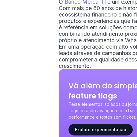
O
Banco Mercantil
é um exempl
Com mais de 80 anos de histór
ecossistema financeiro e não 
produtos e experiências que faz
é referência em soluções com
combinando atendimento próximo
próprio e atendimento via Wh
Em uma operação com alto vol
leads através de campanhas p
comprometer a qualidade desses
crescimento.
Vá além do simpl
feature flags
Teste elementos isolados ou jor
segmentação avançada com base 
performance e testes sem flicker.
Explore experimentação