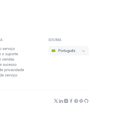
SA
IDIOMA
o serviço
Português
m o suporte
m vendas
e sucesso
 de privacidade
de serviço