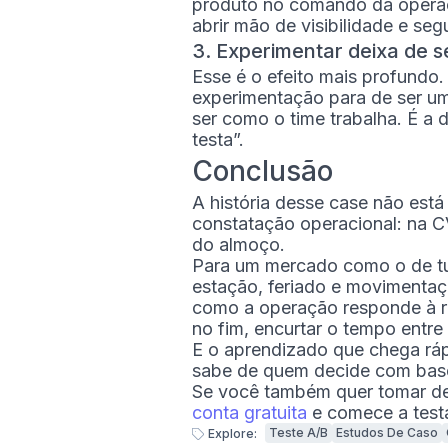
produto no comando da operaç
abrir mão de visibilidade e seg
3. Experimentar deixa de se
Esse é o efeito mais profundo
experimentação para de ser uma
ser como o time trabalha. É a 
testa”.
Conclusão
A história desse case não está
constatação operacional: na C
do almoço.
Para um mercado como o de tu
estação, feriado e movimentaç
como a operação responde à re
no fim, encurtar o tempo entre
E o aprendizado que chega rá
sabe de quem decide com base
Se você também quer tomar d
conta gratuita
e comece a test
Teste A/B
Estudos De Caso
Explore: