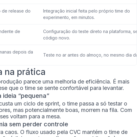
o de release do
Integração inicial feita pelo próprio time do
experimento, em minutos.
ndente de
Configuração do teste direto na plataforma, 
código novo.
manas depois da
Teste no ar antes do almoço, no mesmo dia da
a na prática
produção parece uma melhoria de eficiência. É mais
ese que o time se sente confortável para levantar.
a ideia “pequena”
sta um ciclo de sprint, o time passa a só testar o
nores, mas potencialmente boas, morrem na fila. Com
eses voltam para a mesa.
mia sem perder controle
a caos. O fluxo usado pela CVC mantém o time de