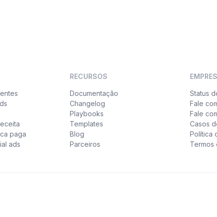
RECURSOS
EMPRE
ientes
Documentação
Status d
ads
Changelog
Fale co
Playbooks
Fale co
eceita
Templates
Casos d
sca paga
Blog
Política
ial ads
Parceiros
Termos 