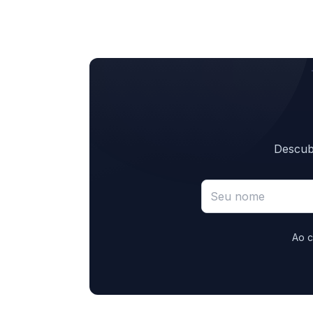
Descubr
Ao c