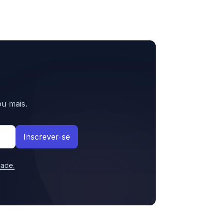
u mais.
Inscrever-se
idade
.