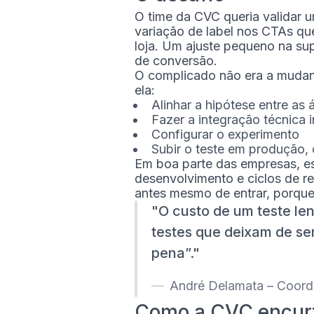
O time da CVC queria validar 
variação de label nos CTAs qu
loja. Um ajuste pequeno na sup
de conversão.
O complicado não era a mudan
ela:
Alinhar a hipótese entre as 
Fazer a integração técnica in
Configurar o experimento
Subir o teste em produção,
Em boa parte das empresas, ess
desenvolvimento e ciclos de rel
antes mesmo de entrar, porque 
O custo de um teste le
testes que deixam de se
pena”.
André Delamata – Coorden
Como a CVC encur