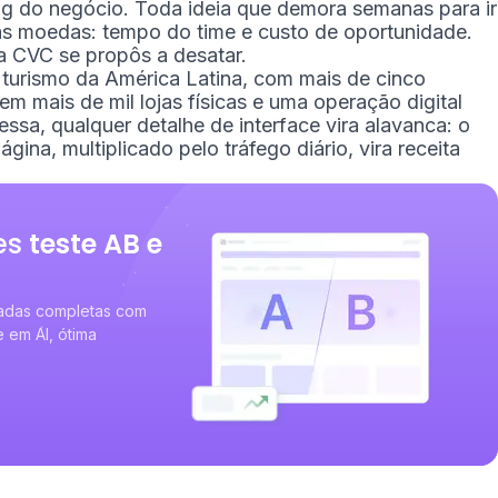
ng do negócio. Toda ideia que demora semanas para ir
s moedas: tempo do time e custo de oportunidade.
a CVC se propôs a desatar.
turismo da América Latina, com mais de cinco
m mais de mil lojas físicas e uma operação digital
sa, qualquer detalhe de interface vira alavanca: o
na, multiplicado pelo tráfego diário, vira receita
es
teste AB e
nadas completas com
em AI, ótima