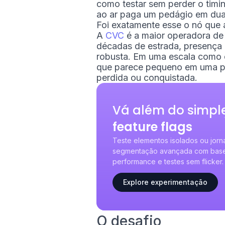
como testar sem perder o timi
ao ar paga um pedágio em dua
Foi exatamente esse o nó que 
A
CVC
é a maior operadora de 
décadas de estrada, presença e
robusta. Em uma escala como es
que parece pequeno em uma pági
perdida ou conquistada.
Vá além do simpl
feature flags
Teste elementos isolados ou jor
segmentação avançada com base 
performance e testes sem flicker.
Explore experimentação
O desafio