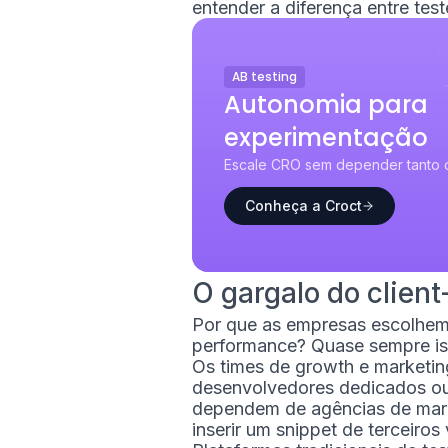
entender a diferença entre teste
AB testing
Autonomia para
experimentação
Escale CRO sem depender tanto 
Conheça a Croct
O gargalo do client
Por que as empresas escolhem 
performance? Quase sempre iss
Os times de growth e marketin
desenvolvedores dedicados ou 
dependem de agências de marke
inserir um snippet de terceiros