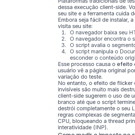
Plataformas tradicionais de t
dessa execução client-side. V
seu site e a ferramenta cuida d
Embora seja fácil de instalar,
visita seu site:
O navegador baixa seu H
O navegador encontra o sc
O script avalia o segment
O script manipula o Doc
esconder o conteúdo origin
Esse processo causa o
efeito 
usuário vê a página original p
variação do teste.
No entanto, o efeito de flicker
invisíveis são muito mais destr
client-side sugerem o uso de u
branco até que o script termin
destrói completamente o seu La
regras complexas de segment
CPU, bloqueando a thread princ
interatividade (INP).