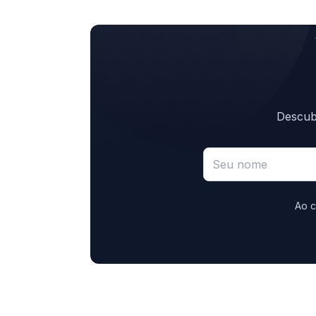
Descubr
Ao c