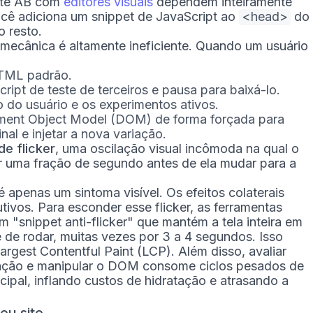
este AB com
editores visuais
dependem inteiramente
ocê adiciona um snippet de JavaScript ao
<head>
do
o resto.
 a mecânica é altamente ineficiente. Quando um usuário
TML padrão.
ript de teste de terceiros e pausa para baixá-lo.
o do usuário e os experimentos ativos.
ument Object Model (DOM) de forma forçada para
al e injetar a nova variação.
de flicker
, uma oscilação visual incômoda na qual o
or uma fração de segundo antes de ela mudar para a
 é apenas um sintoma visível. Os efeitos colaterais
utivos. Para esconder esse flicker, as ferramentas
m "snippet anti-flicker" que mantém a tela inteira em
e de rodar, muitas vezes por 3 a 4 segundos. Isso
rgest Contentful Paint (LCP). Além disso, avaliar
ação e manipular o DOM consome ciclos pesados de
ipal, inflando custos de hidratação e atrasando a