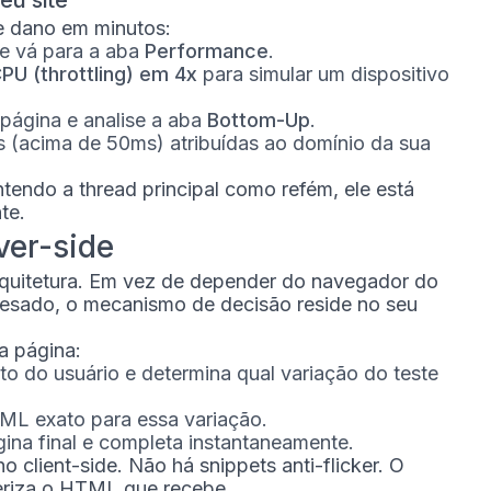
eu site
e dano em minutos:
e vá para a aba
Performance
.
PU (throttling) em 4x
para simular um dispositivo
página e analise a aba
Bottom-Up
.
s (acima de 50ms) atribuídas ao domínio da sua
ntendo a thread principal como refém, ele está
te.
ver-side
arquitetura. Em vez de depender do navegador do
 pesado, o mecanismo de decisão reside no seu
a página:
xto do usuário e determina qual variação do teste
TML exato para essa variação.
ina final e completa instantaneamente.
client-side. Não há snippets anti-flicker. O
eriza o HTML que recebe.