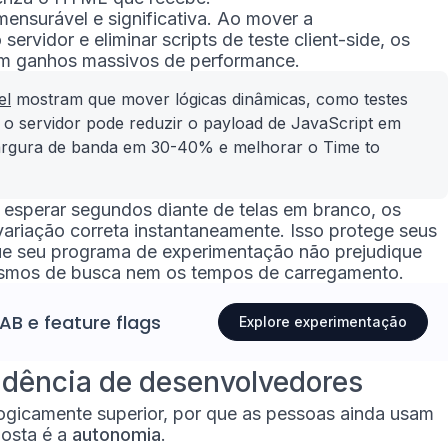
ensurável e significativa. Ao mover a
ervidor e eliminar scripts de teste client-side, os
m ganhos massivos de performance.
el
mostram que mover lógicas dinâmicas, como testes
a o servidor pode reduzir o payload de JavaScript em
largura de banda em 30-40% e melhorar o Time to
 esperar segundos diante de telas em branco, os
variação correta instantaneamente. Isso protege seus
ue seu programa de experimentação não prejudique
smos de busca nem os tempos de carregamento.
 AB
e
feature flags
Explore experimentação
dência de desenvolvedores
logicamente superior, por que as pessoas ainda usam
posta é a
autonomia
.