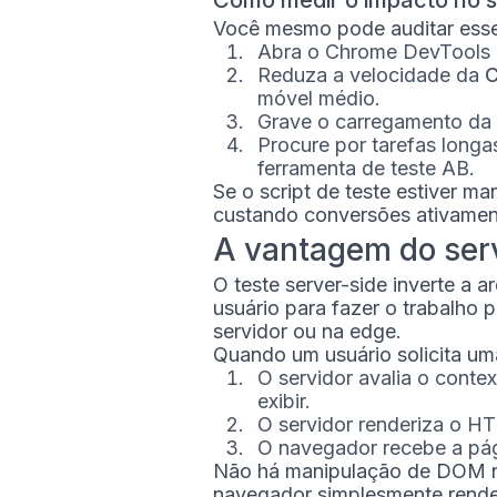
Como medir o impacto no s
Você mesmo pode auditar ess
Abra o Chrome DevTools 
Reduza a velocidade da
C
móvel médio.
Grave o carregamento da 
Procure por tarefas longa
ferramenta de teste AB.
Se o script de teste estiver ma
custando conversões ativamen
A vantagem do ser
O teste server-side inverte a 
usuário para fazer o trabalho
servidor ou na edge.
Quando um usuário solicita um
O servidor avalia o conte
exibir.
O servidor renderiza o H
O navegador recebe a pág
Não há manipulação de DOM no 
navegador simplesmente rend