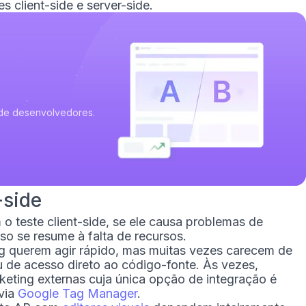
s client-side e server-side.
de desenvolvedores.
-side
o teste client-side, se ele causa problemas de
o se resume à falta de recursos.
g querem agir rápido, mas muitas vezes carecem de
de acesso direto ao código-fonte. Às vezes,
ting externas cuja única opção de integração é
 via
Google Tag Manager
.