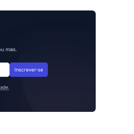
u mais.
Inscrever-se
idade
.