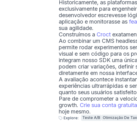
Historicamente, as plataformas
exclusivamente para engenheir
desenvolvedor escrevesse lógi
aplicação e monitorasse as
fea
sua agilidade.
Construímos a
Croct
exatamente
Ao combinar um CMS headless
permite rodar experimentos se
visual e sem código para os p
integram nosso SDK uma única 
podem criar variações, definir
diretamente em nossa interfac
A avaliação acontece instanta
experiências ultrarrápidas e s
quanto seus usuários satisfeito
Pare de comprometer a veloci
growth.
Crie sua conta gratuita
hoje mesmo.
Teste A/B
Otimização De Ta
Explore: