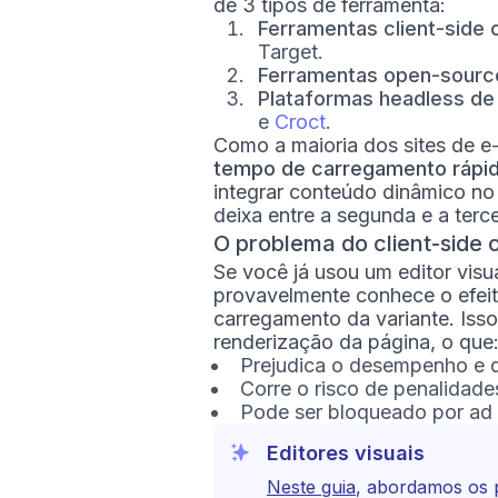
de 3 tipos de ferramenta:
Ferramentas client-side 
Target.
Ferramentas open-source
Plataformas headless de
e
Croct
.
Como a maioria dos sites de
tempo de carregamento rápid
integrar conteúdo dinâmico n
deixa entre a segunda e a tercei
O problema do client-side 
Se você já usou um editor visu
provavelmente conhece o efeito
carregamento da variante. Iss
renderização da página, o que
Prejudica o desempenho e d
Corre o risco de penalidade
Pode ser bloqueado por ad 
Editores visuais
Neste guia
, abordamos os 