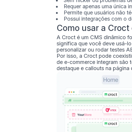
Sem flicker ou problemas 
Requer apenas uma única 
Permite que usuários não t
Possui integrações com o de
Como usar a Croct
A Croct é um CMS dinâmico fo
significa que você deve usá-l
personalizar ou rodar testes A
Por isso, a Croct pode coexis
de e-commerce integram são to
destaque e callouts na página 