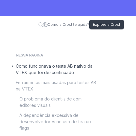
Como a Croct te ajuda?
Explore a Croct
NESSA PÁGINA
Como funcionava o teste AB nativo da
VTEX que foi descontinuado
Ferramentas mais usadas para testes AB
na VTEX
O problema do client-side com
editores visuais
A dependência excessiva de
desenvolvedores no uso de feature
flags