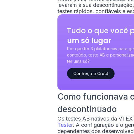
levaram à sua descontinuação, 
testes rápidos, confiáveis e e
Tudo o que você 
um só lugar
Por que ter 3 plataformas para g
conteúdo, teste AB e personali
ter uma só?
Conheça a Croct
Como funcionava o 
descontinuado
Os testes AB nativos da VTEX
Tester
. A configuração e o g
dependentes dos desenvolvedo