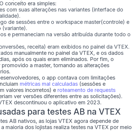
O conceito era simples:
s com suas alterações nas variantes (interface do
alidade).
áfego de sessões entre o workspace master(controle) e
(variante).
os e permaneciam na versão atribuída durante todo o
onversões, receita) eram exibidos no painel da VTEX.
lizados manualmente no painel da VTEX, e os dados
ias, após os quais eram eliminados. Por fim, o
 promovido a master, tornando as alterações
rios.
desenvolvedores, o app contava com limitações
incluiam
métricas mal calculadas
(sessões e
m valores incorretos) e
roteamento de requests
riam ver versões diferentes entre as solicitações).
 VTEX descontinuou o aplicativo em 2023.
usadas para testes AB na VTEX
tes AB nativos, as lojas VTEX agora depende de
 a maioria dos lojistas realiza testes na VTEX por meio