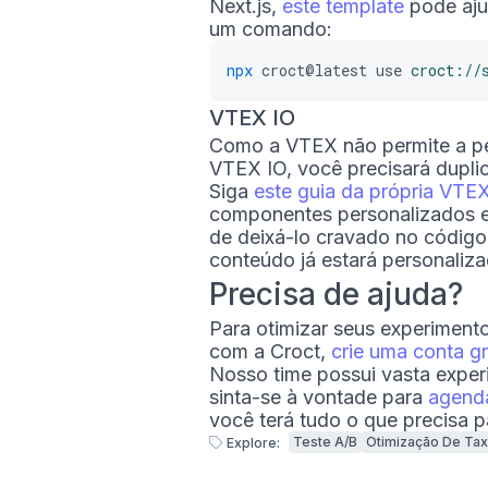
Next.js,
este template
pode aju
um comando:
npx
croct@latest
use
croct://
VTEX IO
Como a VTEX não permite a pe
VTEX IO, você precisará duplic
Siga
este guia da própria VTE
componentes personalizados e
de deixá-lo cravado no códig
conteúdo já estará personaliz
Precisa de ajuda?
Para otimizar seus experiment
com a Croct,
crie uma conta gr
Nosso time possui vasta expe
sinta-se à vontade para
agenda
você terá tudo o que precisa p
Teste A/B
Otimização De Ta
Explore: