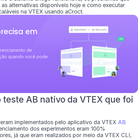
as alternativas disponíveis hoje e como executar
scaláveis na VTEX usando aCroct.
precisa em
erenciamento de
zação quando você pode
teste AB nativo da VTEX que foi
 eram implementados pelo aplicativo da VTEX
AB
erenciamento dos experimentos eram 100%
res, já que eram realizados por meio da VTEX CLI,