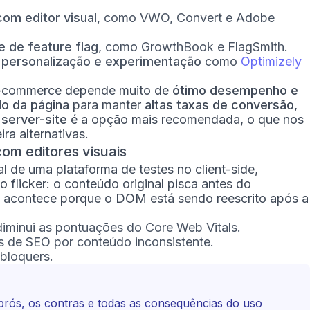
com editor visual
, como VWO, Convert e Adobe
 de feature flag
, como GrowthBook e FlagSmith.
 personalização e experimentação
como
Optimizely
 e-commerce depende muito de
ótimo desempenho e
o da página
para manter
altas taxas de conversão
,
o
server-site
é a opção mais recomendada, o que nos
ra alternativas.
com editores visuais
al de uma plataforma de testes no client-side,
 flicker: o conteúdo original pisca antes do
o acontece porque o DOM está sendo reescrito após a
:
iminui as pontuações do Core Web Vitals.
s de SEO por conteúdo inconsistente.
bloquers.
prós, os contras e todas as consequências do uso