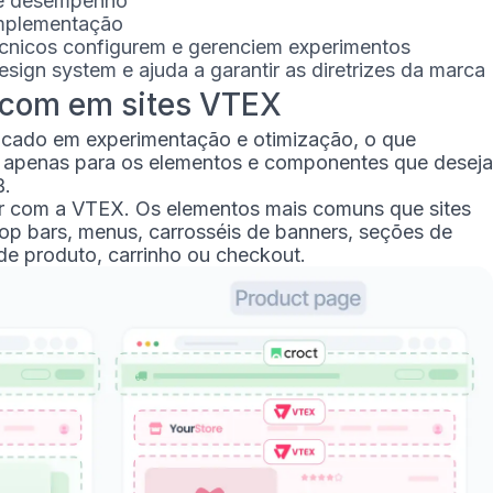
de desempenho
implementação
écnicos configurem e gerenciem experimentos
sign system e ajuda a garantir as diretrizes da marca
 com em sites VTEX
cado em experimentação e otimização, o que
o apenas para os elementos e componentes que deseja
B.
tir com a VTEX. Os elementos mais comuns que sites
p bars, menus, carrosséis de banners, seções de
de produto, carrinho ou checkout.