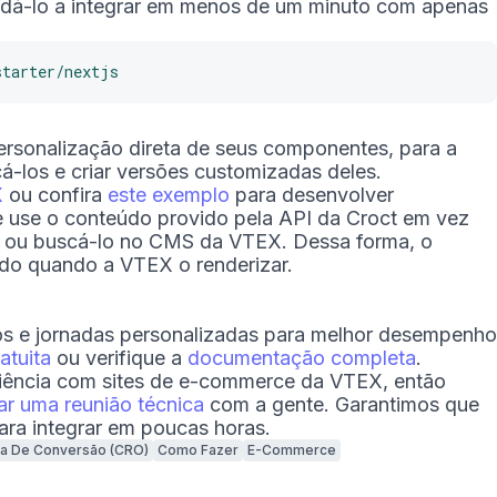
dá-lo a integrar em menos de um minuto com apenas
starter/nextjs
rsonalização direta de seus componentes, para a
á-los e criar versões customizadas deles.
X
ou confira
este exemplo
para desenvolver
 use o conteúdo provido pela API da Croct em vez
o ou buscá-lo no CMS da VTEX. Dessa forma, o
ado quando a VTEX o renderizar.
os e jornadas personalizadas para melhor desempenho
atuita
ou verifique a
documentação completa
.
riência com sites de e-commerce da VTEX, então
r uma reunião técnica
com a gente. Garantimos que
ara integrar em poucas horas.
xa De Conversão (CRO)
Como Fazer
E-Commerce