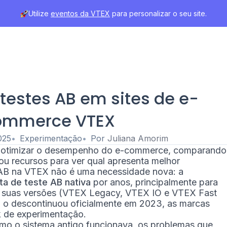
Utilize
eventos da VTEX
para personalizar o seu site.
testes AB em sites de e-
ommerce VTEX
025
Experimentação
Por
Juliana Amorim
a otimizar o desempenho do e-commerce, comparando
ou recursos para ver qual apresenta melhor
AB na VTEX não é uma necessidade nova: a
a de teste AB nativa
por anos, principalmente para
 suas versões (VTEX Legacy, VTEX IO e VTEX Fast
 o descontinuou oficialmente em 2023, as marcas
k de experimentação.
mo o sistema antigo funcionava, os problemas que