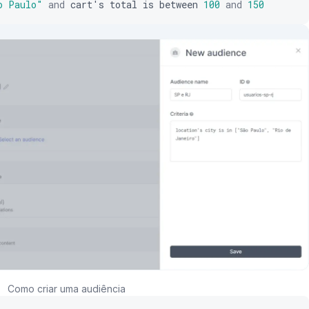
o Paulo"
and
cart
'
s
total
is
between
100
and
150
Como criar uma audiência