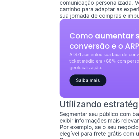
comunicação personalizada. Voc
carrinho para adaptar as experi
sua jornada de compras e imp
Como
aumentar
s
conversão e o AR
A ISZI aumentou sua taxa de co
ticket médio em +88% com pers
geolocalização.
Saiba mais
Utilizando estrat
Segmentar seu público com bas
exibir informações mais relevan
Por exemplo, se o seu negócio
elegível para frete grátis com