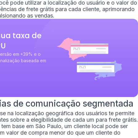
ê pode utilizar a localização do usuário e o valor do
ências de frete grátis para cada cliente, aprimorando
ulsionando as vendas.
ua taxa de
PU
nversão em +39% e o
onalização baseada em
égias de comunicação segmentada
e na localização geográfica dos usuários te permite
tes sobre a elegibilidade de cada um para frete grátis.
 tem base em São Paulo, um cliente local pode ser
 um valor de compra menor do que um cliente do