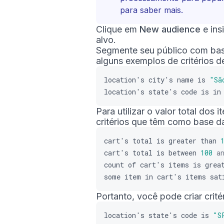
para saber mais.
Clique em
New audience
e ins
alvo.
Segmente seu público com base
alguns exemplos de critérios d
location
'
s
city
'
s
name
is
"Sã
location
'
s
state
'
s
code
is
in
Para utilizar o valor total dos
critérios que têm como base 
cart
'
s
total
is
greater
than
cart
'
s
total
is
between
100
a
count
of
cart
'
s
items
is
grea
some
item
in
cart
'
s
items
sat
Portanto, você pode criar crit
location
'
s
state
'
s
code
is
"S