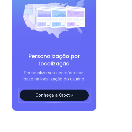
Personalização por
localização
Personalize seu conteúdo com
base na localização do usuário.
Conheça a Croct