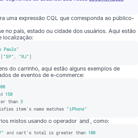
ira uma expressão CQL que corresponda ao público-
 no país, estado ou cidade dos usuários. Aqui estão
e localização:
o Paulo"
[
"SP"
,
"RJ"
]
 itens do carrinho, aqui estão alguns exemplos de
dados de eventos de e-commerce:
100
nd
150
ter
than
3
isfies
item
'
s
name
matches
"iPhone"
érios mistos usando o operador
and
, como:
P"
and
cart
'
s
total
is
greater
than
100