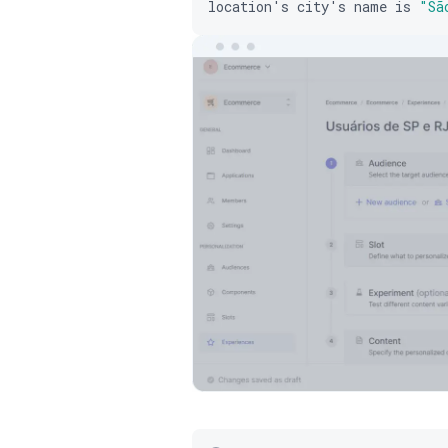
location
'
s
city
'
s
name
is
"Sã