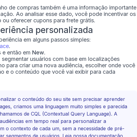
rrinho de compras também é uma informação importante
zação. Ao analisar esse dado, você pode incentivar os
o ou oferecer cupons para frete grátis.
eriência personalizada
periência em alguns passos simples:
ace
.
s
e então em
New
.
 segmentar usuários com base em localizações
nho para criar uma nova audiência, escolher onde você
o e o conteúdo que você vai exibir para cada
nalizar o conteúdo do seu site sem precisar aprender
ages, criamos uma linguagem muito simples e parecida
 chamamos de CQL (Contextual Query Language). A
audiências em tempo real para personalizar a
 o contexto de cada um, sem a necessidade de pré-
r segmentos de usuários. Leia nossa
documentação