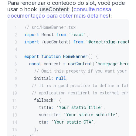
Para renderizar o conteúdo do slot, você pode
usar o hook
useContent
(
consulte nossa
documentação para obter mais detalhes
):
// src/HomeBanner.tsx
1
import
 React 
from
'react'
;
2
import
{
useContent
}
from
'@croct/plug-react'
;
3
4
export
function
HomeBanner
(
)
{
5
const
 content 
=
useContent
(
'homepage-hero'
,
6
// Omit this property if you want your co
7
    initial
:
null
,
8
// It is a good practice to define a fallb
9
// application resilient to external errors
10
    fallback
:
{
11
      title
:
'Your static title'
,
12
      subtitle
:
'Your static subtitle'
,
13
      cta
:
'Your static CTA'
,
14
}
,
15