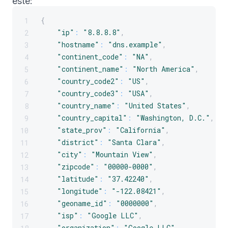
este:
{
1
"ip"
:
"8.8.8.8"
,
2
"hostname"
:
"dns.example"
,
3
"continent_code"
:
"NA"
,
4
"continent_name"
:
"North America"
,
5
"country_code2"
:
"US"
,
6
"country_code3"
:
"USA"
,
7
"country_name"
:
"United States"
,
8
"country_capital"
:
"Washington, D.C."
,
9
"state_prov"
:
"California"
,
10
"district"
:
"Santa Clara"
,
11
"city"
:
"Mountain View"
,
12
"zipcode"
:
"00000-0000"
,
13
"latitude"
:
"37.42240"
,
14
"longitude"
:
"-122.08421"
,
15
"geoname_id"
:
"0000000"
,
16
"isp"
:
"Google LLC"
,
17
"organization"
:
"Google LLC"
,