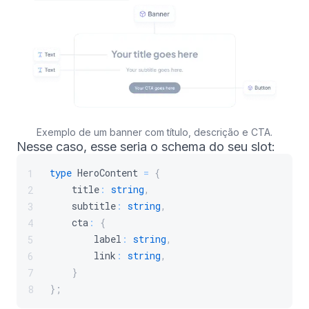
Exemplo de um banner com título, descrição e CTA.
Nesse caso, esse seria o schema do seu slot:
type
HeroContent
=
{
1
    title
:
string
,
2
    subtitle
:
string
,
3
    cta
:
{
4
        label
:
string
,
5
        link
:
string
,
6
}
7
}
;
8