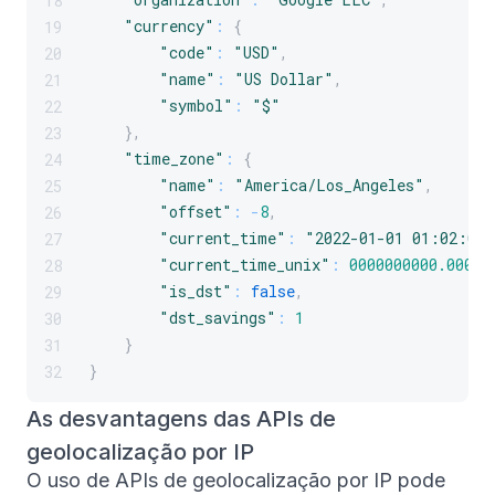
18
"currency"
:
{
19
"code"
:
"USD"
,
20
"name"
:
"US Dollar"
,
21
"symbol"
:
"$"
22
}
,
23
"time_zone"
:
{
24
"name"
:
"America/Los_Angeles"
,
25
"offset"
:
-
8
,
26
"current_time"
:
"2022-01-01 01:02:03.
27
"current_time_unix"
:
0000000000.000
,
28
"is_dst"
:
false
,
29
"dst_savings"
:
1
30
}
31
}
32
As desvantagens das APIs de
geolocalização por IP
O uso de APIs de geolocalização por IP pode