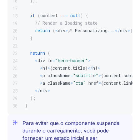
}
)
;
16
17
if
(
content 
===
null
)
{
18
// Render a loading state
19
return
(
<
div
>
🪄 Personalizing
...
<
/
div
>
)
;
20
}
21
22
return
(
23
<
div id
=
"hero-banner"
>
24
<
h1
>
{
content
.
title
}
<
/
h1
>
25
<
p className
=
"subtitle"
>
{
content
.
subtit
26
<
a className
=
"cta"
 href
=
{
content
.
link
}
>
27
<
/
div
>
28
)
;
29
}
30
Para evitar que o componente suspenda
durante o carregamento, você pode
fornecer um estado inicial a ser