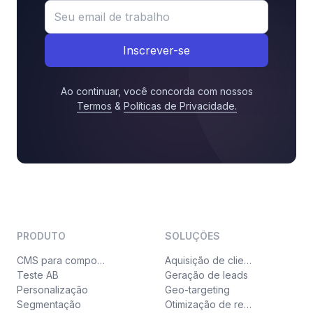
Inscrever-se
Ao continuar, você concorda com nossos
Termos
&
Políticas de Privacidade
.
PRODUTO
SOLUÇÕES
CMS para componentes
Aquisição de clientes
Teste AB
Geração de leads
Personalização
Geo-targeting
Segmentação
Otimização de receita