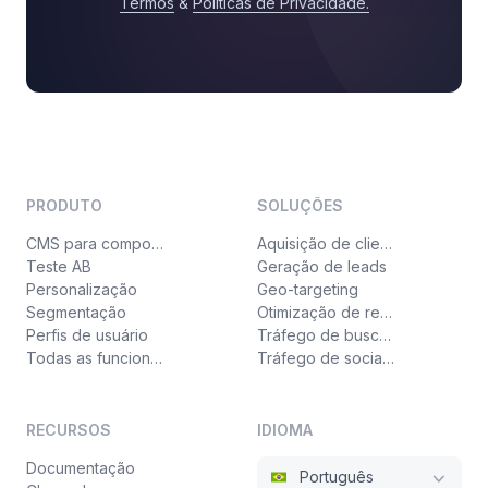
Termos
&
Políticas de Privacidade
.
PRODUTO
SOLUÇÕES
CMS para componentes
Aquisição de clientes
Teste AB
Geração de leads
Personalização
Geo-targeting
Segmentação
Otimização de receita
Perfis de usuário
Tráfego de busca paga
Todas as funcionalidades
Tráfego de social ads
RECURSOS
IDIOMA
Documentação
Português