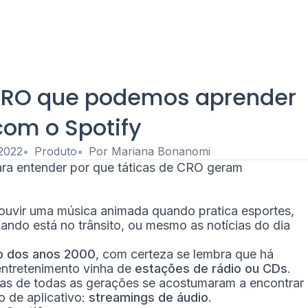
 CRO que podemos aprender
com o Spotify
 2022
Produto
Por
Mariana Bonanomi
para entender por que táticas de CRO geram
ouvir uma música animada quando pratica esportes,
ndo está no trânsito, ou mesmo as notícias do dia
o dos anos 2000
, com certeza se lembra que há
entretenimento vinha de
estações de rádio ou CDs
.
oas de todas as gerações se acostumaram a encontrar
o de aplicativo:
streamings de áudio
.