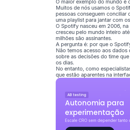
O maior exemplo do mundo é 
Muitos de nós usamos o Spotif
pessoas conseguem conciliar o
uma playlist para jantar com o
O Spotify nasceu em 2006, na 
cresceu pelo mundo inteiro até
milhões são assinantes.
A pergunta é: por que o Spotif
Não temos acesso aos dados d
sobre as decisões do time que
os dias.
No entanto, como especialist
que estão aparentes na interfa
AB testing
Autonomia para
experimentação
Escale CRO sem depender tanto 