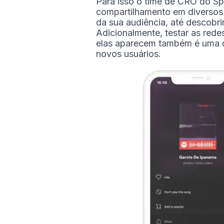
Para isso o time de CRO do Sp
compartilhamento em diversos 
da sua audiência, até descobri
Adicionalmente, testar as red
elas aparecem também é uma di
novos usuários.