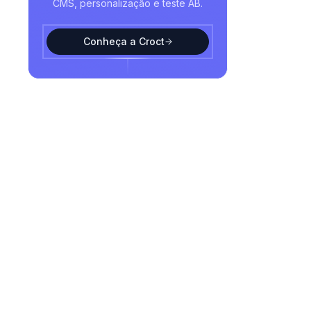
CMS, personalização e teste AB.
Conheça a Croct