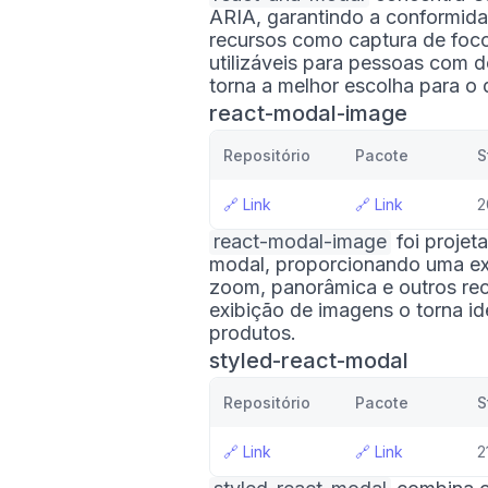
ARIA, garantindo a conformida
recursos como captura de foc
utilizáveis ​​para pessoas com
torna a melhor escolha para o
react-modal-image
Repositório
Pacote
S
🔗
Link
🔗
Link
2
react-modal-image
foi projet
modal, proporcionando uma exp
zoom, panorâmica e outros re
exibição de imagens o torna id
produtos.
styled-react-modal
Repositório
Pacote
S
🔗
Link
🔗
Link
2