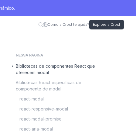
nâmico.
Como a Croct te ajuda?
Explore a Croct
NESSA PÁGINA
Bibliotecas de componentes React que
oferecem modal
Bibliotecas React específicas de
componente de modal
react-modal
react-responsive-modal
react-modal-promise
react-aria-modal