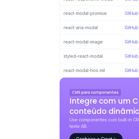
react-modal-promise
GitHub
react-aria-modal
GitHub
react-modal-image
GitHub
styled-react-modal
GitHub
react-modal-hoo mil
GitHub
CMS para componentes
Integre com um 
conteúdo dinâmi
Use componentes com built-in CM
teste AB.
Conheça a Croct