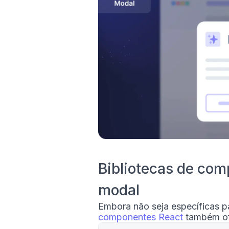
Bibliotecas de co
modal
Embora não seja específicas 
componentes React
também of