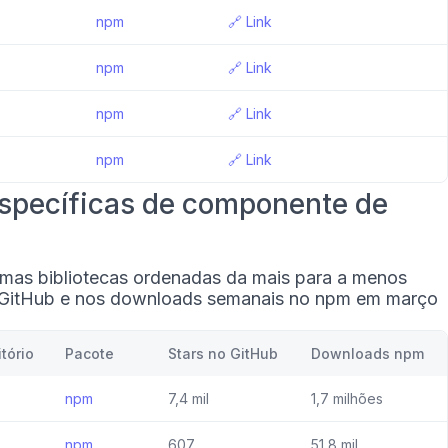
npm
🔗
Link
npm
🔗
Link
npm
🔗
Link
npm
🔗
Link
específicas de componente de
umas bibliotecas ordenadas da mais para a menos
 GitHub e nos downloads semanais no npm em março
tório
Pacote
Stars no GitHub
Downloads npm
npm
7,4 mil
1,7 milhões
npm
607
51,8 mil