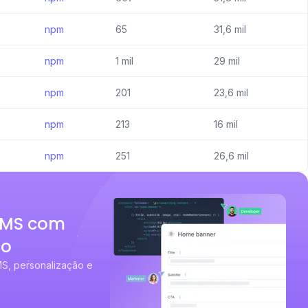
npm
65
31,6 mil
npm
1 mil
29 mil
npm
201
23,6 mil
npm
213
16 mil
npm
251
26,6 mil
CMS com
co
S, personalização e