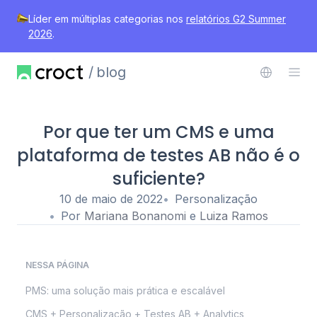
Líder em múltiplas categorias nos
relatórios G2 Summer
2026
.
blog
Por que ter um CMS e uma
plataforma de testes AB não é o
suficiente?
10 de maio de 2022
Personalização
Por
Mariana Bonanomi
e
Luiza Ramos
NESSA PÁGINA
PMS: uma solução mais prática e escalável
CMS + Personalização + Testes AB + Analytics