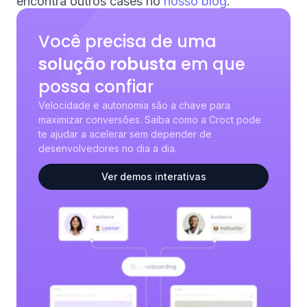
encontra outros cases no
nosso blog
.
Você precisa de uma
solução robusta
em que
possa confiar
Velocidade e autonomia são a chave para
maximizar conversões. Saiba como a Croct pode
te ajudar a acelerar sem depender de
desenvolvedores no dia a dia.
Ver demos interativas