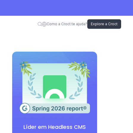
Como a Croct te ajuda?
Explore a Croct
Líder em Headless CMS