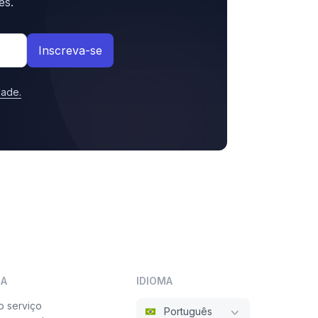
ês.
Inscreva-se
idade
.
SA
IDIOMA
o serviço
Português