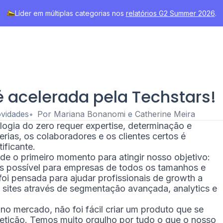
Líder em múltiplas categorias nos
relatórios G2 Summer 2026
.
é acelerada pela Techstars!
vidades
Por
Mariana Bonanomi
e
Catherine Meira
ogia do zero requer expertise, determinação e
erias, os colaboradores e os clientes certos é
ificante.
de o primeiro momento para atingir nosso objetivo:
tes possível para empresas de todos os tamanhos e
oi pensada para ajudar profissionais de growth a
 sites através de segmentação avançada, analytics e
 mercado, não foi fácil criar um produto que se
etição. Temos muito orgulho por tudo o que o nosso