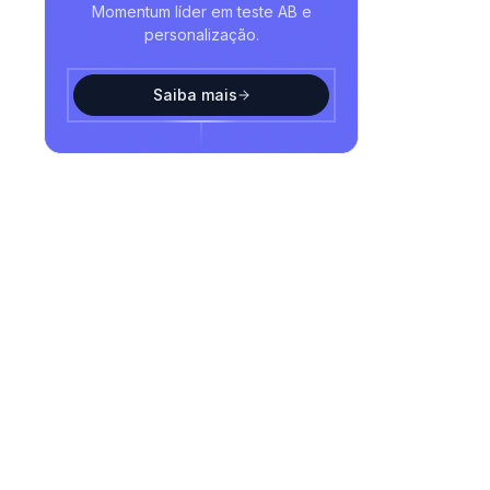
Momentum líder em teste AB e
personalização.
Saiba mais