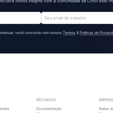
scubra novos insights com a comunidade da Croct todo m
ontinuar, você concorda com nossos
Termos
&
Políticas de Privac
RECURSOS
EMPRE
ientes
Documentação
Status d